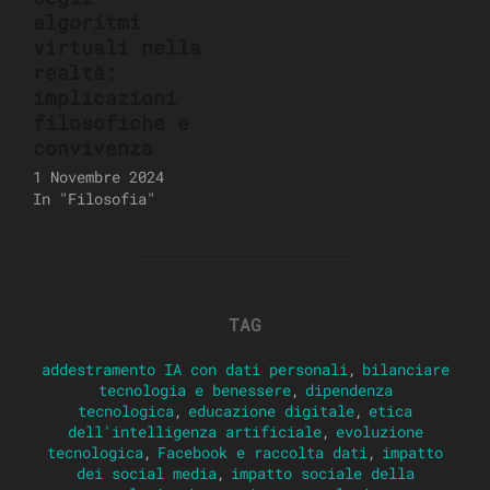
algoritmi
virtuali nella
realtà:
implicazioni
filosofiche e
convivenza
1 Novembre 2024
In "Filosofia"
TAG
addestramento IA con dati personali
,
bilanciare
tecnologia e benessere
,
dipendenza
tecnologica
,
educazione digitale
,
etica
dell'intelligenza artificiale
,
evoluzione
tecnologica
,
Facebook e raccolta dati
,
impatto
dei social media
,
impatto sociale della