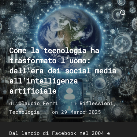
Salta
Cerca
al
per:
contenuto
Come la tecnologia ha
trasformato l’uomo:
dall’era dei social media
all’intelligenza
artificiale
di
Claudio Ferri
in
Riflessioni
,
Pubblicato
Tecnologia
on
29 Marzo 2025
il
Dal lancio di Facebook nel 2004 e