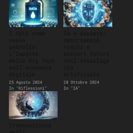
I dati come
IA e società:
nuovo
opportunità,
petrolio:
rischi e
L’Impatto
scenari futuri
delle Big Tech
dell’intellige
sull’economia
nza
digitale
artificiale
25 Agosto 2024
28 Ottobre 2024
In "Riflessioni"
In "IA"
Trasposizione
degli