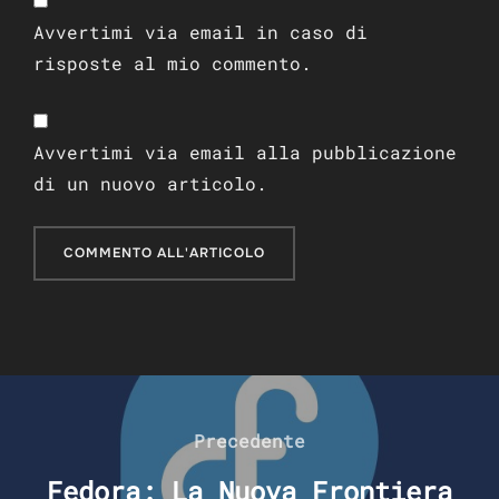
Avvertimi via email in caso di
risposte al mio commento.
Avvertimi via email alla pubblicazione
di un nuovo articolo.
Navigazione
articoli
Precedente
Precedente
Fedora: La Nuova Frontiera