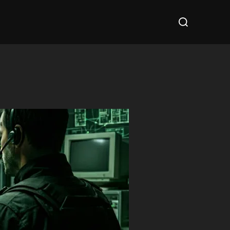
Cerca
per: