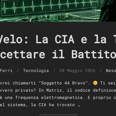
Velo: La CIA e la 
cettare il Battit
Pubblicato
Ferri
Tecnologia
20 Maggio 2026
Nes
il
ovrei chiamarti “Soggetto 44 Bravo”.
Ti sei
vvero privato? In Matrix, il codice definisc
è una frequenza elettromagnetica. E proprio 
el sistema, la CIA ha trovato …