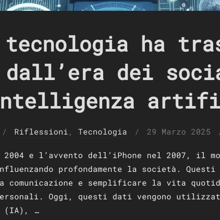
 tecnologia ha tra
 dall’era dei soci
ntelligenza artif
Pubblicato
Riflessioni
,
Tecnologia
29 Marzo 2025
il
 2004 e l’avvento dell’iPhone nel 2007, il m
nfluenzando profondamente la società. Questi
a comunicazione e semplificare la vita quoti
ersonali. Oggi, questi dati vengono utilizza
 (IA), …