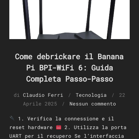
Come debrickare il Banana
Pi BPI-WiFi 6: Guida
Completa Passo-Passo
Pubbli
di
Claudio Ferri
Tecnologia
22
il
Aprile 2025
Nessun commento
1. Verifica la connessione e il
reset hardware
2. Utilizza la porta
UART per il recupero Se l’interfaccia