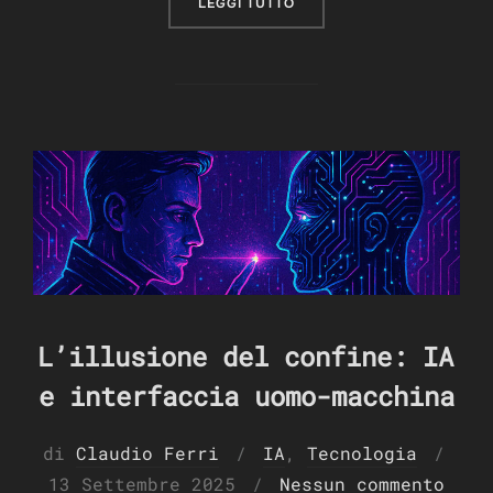
“OLTRE IL VELO: LA CIA E
LEGGI TUTTO
L’illusione del confine: IA
e interfaccia uomo-macchina
Pubb
di
Claudio Ferri
IA
,
Tecnologia
il
13 Settembre 2025
Nessun commento