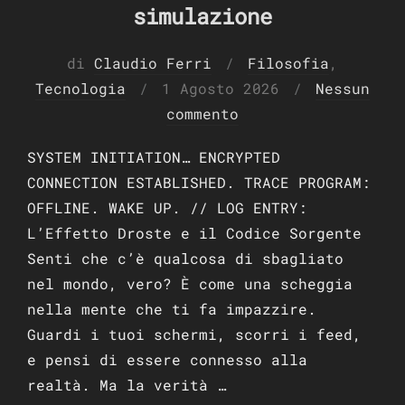
simulazione
di
Claudio Ferri
Filosofia
,
Pubblicato
Tecnologia
1 Agosto 2026
Nessun
il
commento
SYSTEM INITIATION… ENCRYPTED
CONNECTION ESTABLISHED. TRACE PROGRAM:
OFFLINE. WAKE UP. // LOG ENTRY:
L’Effetto Droste e il Codice Sorgente
Senti che c’è qualcosa di sbagliato
nel mondo, vero? È come una scheggia
nella mente che ti fa impazzire.
Guardi i tuoi schermi, scorri i feed,
e pensi di essere connesso alla
realtà. Ma la verità …