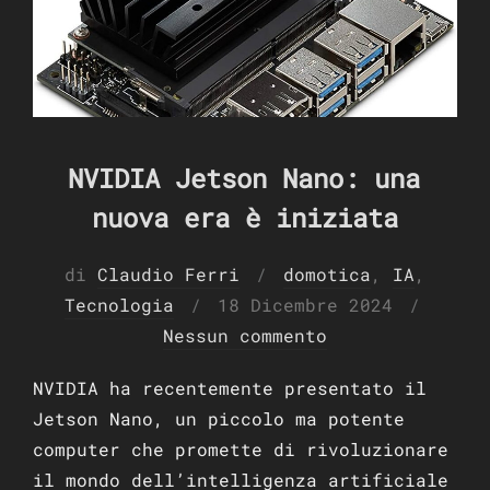
NVIDIA Jetson Nano: una
nuova era è iniziata
di
Claudio Ferri
domotica
,
IA
,
Pubblicato
Tecnologia
18 Dicembre 2024
il
Nessun commento
NVIDIA ha recentemente presentato il
Jetson Nano, un piccolo ma potente
computer che promette di rivoluzionare
il mondo dell’intelligenza artificiale