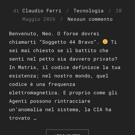
Pubbli
di
Claudio Ferri
Tecnologia
20
il
Maggio 2026
Nessun commento
Benvenuto, Neo. O forse dovrei
chiamarti “Soggetto 44 Bravo”.
Ti
sei mai chiesto se il battito che
senti nel petto sia davvero privato?
In Matrix, il codice definisce la tua
esistenza; nel nostro mondo, quel
codice è una frequenza
elettromagnetica. E proprio come gli
Agenti possono rintracciare
un’anomalia nel sistema, la CIA ha
trovato …