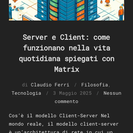
Server e Client: come
funzionano nella vita
quotidiana spiegati con
Matrix
di
Claudio Ferri
Filosofia
,
Pubblicato
Tecnologia
3 Maggio 2025
Nessun
il
commento
Cos’è il modello Client-Server Nel
mondo reale, il modello client-server
è un’architettura di rete in cui un