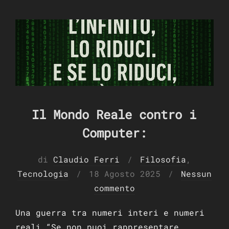
Il Mondo Reale contro i
Computer:
di
Claudio Ferri
Filosofia
,
Pubblicato
Tecnologia
18 Agosto 2025
Nessun
il
commento
Una guerra tra numeri interi e numeri
reali “Se non puoi rappresentare