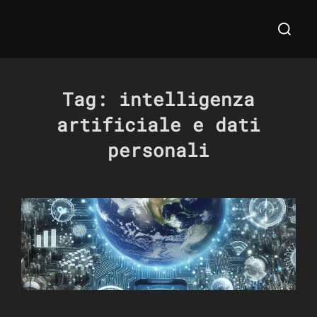
Salta
Cerca
al
per:
contenuto
Tag:
intelligenza
artificiale e dati
personali