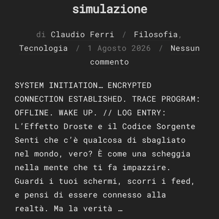
simulazione
di
Claudio Ferri
Filosofia
,
Pubblicato
Tecnologia
1 Agosto 2026
Nessun
il
commento
SYSTEM INITIATION… ENCRYPTED
CONNECTION ESTABLISHED. TRACE PROGRAM:
OFFLINE. WAKE UP. // LOG ENTRY:
L’Effetto Droste e il Codice Sorgente
Senti che c’è qualcosa di sbagliato
nel mondo, vero? È come una scheggia
nella mente che ti fa impazzire.
Guardi i tuoi schermi, scorri i feed,
e pensi di essere connesso alla
realtà. Ma la verità …