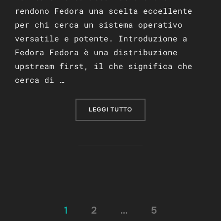
rendono Fedora una scelta eccellente
per chi cerca un sistema operativo
versatile e potente. Introduzione a
Fedora Fedora è una distribuzione
upstream first, il che significa che
cerca di …
“FEDORA: LA NUOVA FRONT
LEGGI TUTTO
Paginazione
1
2
…
5