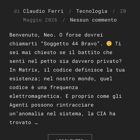
Pubbli
di
Claudio Ferri
Tecnologia
20
il
Maggio 2026
Nessun commento
Benvenuto, Neo. O forse dovrei
chiamarti “Soggetto 44 Bravo”.
Ti
sei mai chiesto se il battito che
senti nel petto sia davvero privato?
In Matrix, il codice definisce la tua
esistenza; nel nostro mondo, quel
codice è una frequenza
elettromagnetica. E proprio come gli
Agenti possono rintracciare
un’anomalia nel sistema, la CIA ha
trovato …