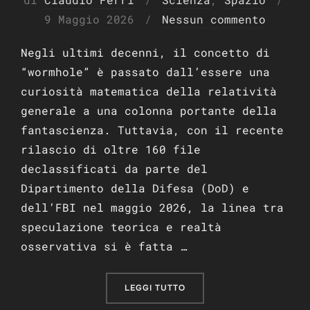
Pubblicato
9 Maggio 2026
Nessun commento
il
Negli ultimi decenni, il concetto di
“wormhole” è passato dall’essere una
curiosità matematica della relatività
generale a una colonna portante della
fantascienza. Tuttavia, con il recente
rilascio di oltre 160 file
declassificati da parte del
Dipartimento della Difesa (DoD) e
dell’FBI nel maggio 2026, la linea tra
speculazione teorica e realtà
osservativa si è fatta …
“PONTI DI EINSTEIN-ROSE
LEGGI TUTTO