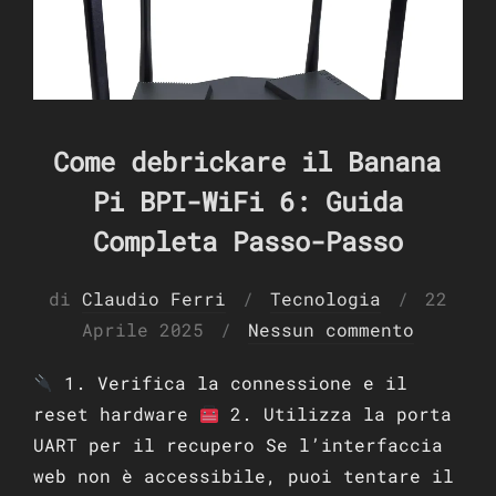
Come debrickare il Banana
Pi BPI-WiFi 6: Guida
Completa Passo-Passo
Pubbli
di
Claudio Ferri
Tecnologia
22
il
Aprile 2025
Nessun commento
1. Verifica la connessione e il
reset hardware
2. Utilizza la porta
UART per il recupero Se l’interfaccia
web non è accessibile, puoi tentare il