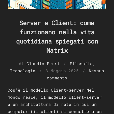
Server e Client: come
funzionano nella vita
quotidiana spiegati con
Matrix
di
Claudio Ferri
Filosofia
,
Pubblicato
Tecnologia
3 Maggio 2025
Nessun
il
commento
Cos’è il modello Client-Server Nel
mondo reale, il modello client-server
è un’architettura di rete in cui un
computer (il client) si connette a un