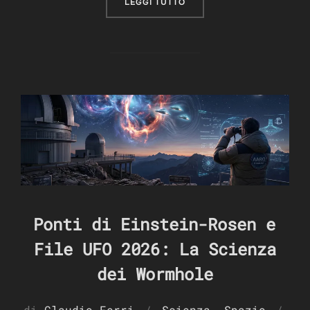
“OLTRE IL VELO: LA CIA E
LEGGI TUTTO
Ponti di Einstein-Rosen e
File UFO 2026: La Scienza
dei Wormhole
di
Claudio Ferri
Scienza
,
Spazio