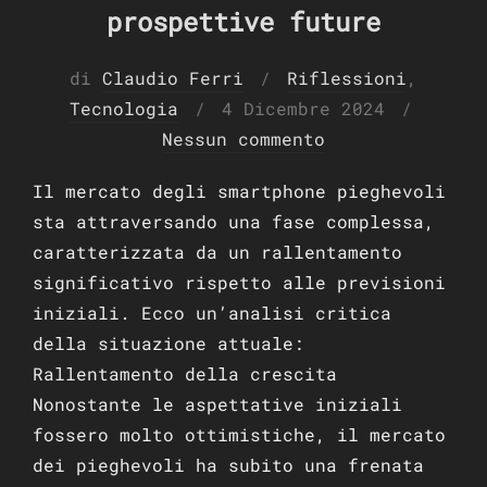
prospettive future
di
Claudio Ferri
Riflessioni
,
Pubblicato
Tecnologia
4 Dicembre 2024
il
Nessun commento
Il mercato degli smartphone pieghevoli
sta attraversando una fase complessa,
caratterizzata da un rallentamento
significativo rispetto alle previsioni
iniziali. Ecco un’analisi critica
della situazione attuale:
Rallentamento della crescita
Nonostante le aspettative iniziali
fossero molto ottimistiche, il mercato
dei pieghevoli ha subito una frenata