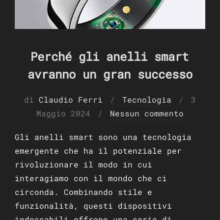
Perché gli anelli smart
avranno un gran successo
Pubbli
di
Claudio Ferri
Tecnologia
3
il
Maggio 2024
Nessun commento
Gli anelli smart sono una tecnologia
emergente che ha il potenziale per
rivoluzionare il modo in cui
interagiamo con il mondo che ci
circonda. Combinando stile e
funzionalità, questi dispositivi
indossabili offrono una serie di