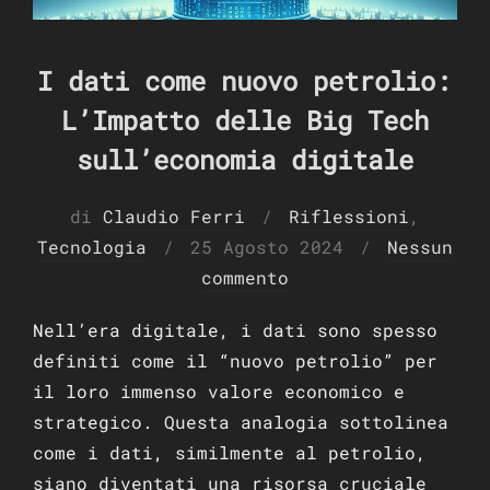
I dati come nuovo petrolio:
L’Impatto delle Big Tech
sull’economia digitale
di
Claudio Ferri
Riflessioni
,
Pubblicato
Tecnologia
25 Agosto 2024
Nessun
il
commento
Nell’era digitale, i dati sono spesso
definiti come il “nuovo petrolio” per
il loro immenso valore economico e
strategico. Questa analogia sottolinea
come i dati, similmente al petrolio,
siano diventati una risorsa cruciale