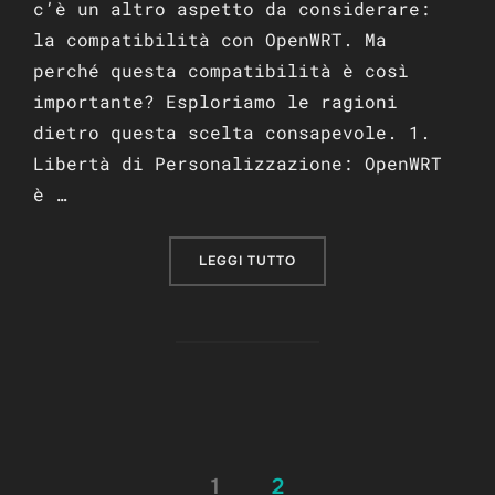
c’è un altro aspetto da considerare:
la compatibilità con OpenWRT. Ma
perché questa compatibilità è così
importante? Esploriamo le ragioni
dietro questa scelta consapevole. 1.
Libertà di Personalizzazione: OpenWRT
è …
“PERCHÉ CONTROLLARE LA
LEGGI TUTTO
Paginazione
1
2