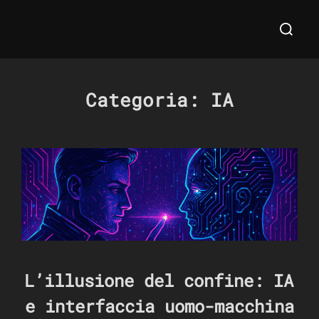
Salta
Cerca
al
per:
contenuto
Categoria:
IA
L’illusione del confine: IA
e interfaccia uomo-macchina