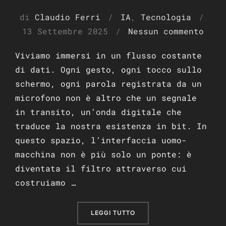
Pubb
di
Claudio Ferri
IA
,
Tecnologia
il
13 Settembre 2025
Nessun commento
Viviamo immersi in un flusso costante
di dati. Ogni gesto, ogni tocco sullo
schermo, ogni parola registrata da un
microfono non è altro che un segnale
in transito, un’onda digitale che
traduce la nostra esistenza in bit. In
questo spazio, l’interfaccia uomo-
macchina non è più solo un ponte: è
diventata il filtro attraverso cui
costruiamo …
“L’ILLUSIONE DEL CONFIN
LEGGI TUTTO