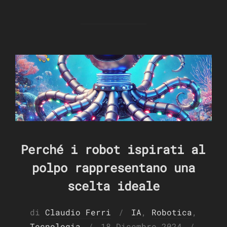
Perché i robot ispirati al
polpo rappresentano una
scelta ideale
di
Claudio Ferri
IA
,
Robotica
,
Pubblicato
Tecnologia
18 Dicembre 2024