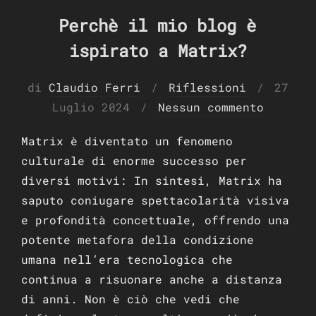
Perchè il mio blog è
ispirato a Matrix?
Pubbli
di
Claudio Ferri
Riflessioni
27
il
Luglio 2024
Nessun commento
Matrix è diventato un fenomeno
culturale di enorme successo per
diversi motivi: In sintesi, Matrix ha
saputo coniugare spettacolarità visiva
e profondità concettuale, offrendo una
potente metafora della condizione
umana nell’era tecnologica che
continua a risuonare anche a distanza
di anni. Non è ciò che vedi che