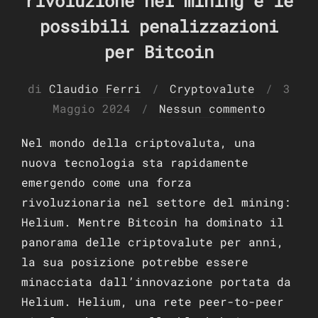
rivoluzione nel mining e le
possibili penalizzazioni
per Bitcoin
Pubbl
di
Claudio Ferri
Cryptovalute
3
il
Maggio 2024
Nessun commento
Nel mondo della criptovaluta, una
nuova tecnologia sta rapidamente
emergendo come una forza
rivoluzionaria nel settore del mining:
Helium. Mentre Bitcoin ha dominato il
panorama delle criptovalute per anni,
la sua posizione potrebbe essere
minacciata dall’innovazione portata da
Helium. Helium, una rete peer-to-peer