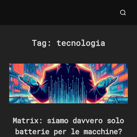
Salta
Cerca
al
per:
contenuto
Tag:
tecnologia
Matrix: siamo davvero solo
batterie per le macchine?