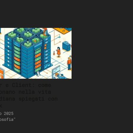
r e Client: come
onano nella vita
diana spiegati con
x
o 2025
osofia"