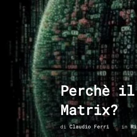
Salta
al
contenuto
Perchè il
Matrix?
di
Claudio Ferri
in
Ri