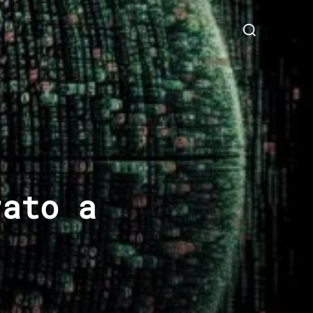
Cerca
per:
rato a