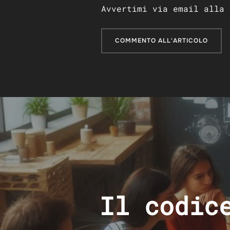
Avvertimi via email alla 
Navigazione
articoli
Il codic