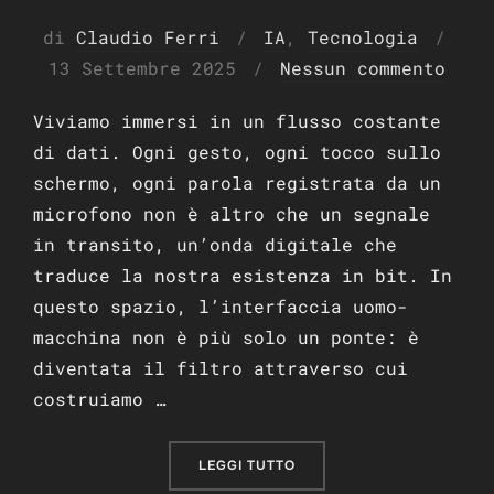
Pubb
di
Claudio Ferri
IA
,
Tecnologia
il
13 Settembre 2025
Nessun commento
Viviamo immersi in un flusso costante
di dati. Ogni gesto, ogni tocco sullo
schermo, ogni parola registrata da un
microfono non è altro che un segnale
in transito, un’onda digitale che
traduce la nostra esistenza in bit. In
questo spazio, l’interfaccia uomo-
macchina non è più solo un ponte: è
diventata il filtro attraverso cui
costruiamo …
“L’ILLUSIONE DEL CONFIN
LEGGI TUTTO