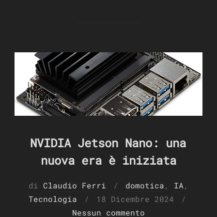
NVIDIA Jetson Nano: una
nuova era è iniziata
di
Claudio Ferri
domotica
,
IA
,
Pubblicato
Tecnologia
18 Dicembre 2024
il
Nessun commento