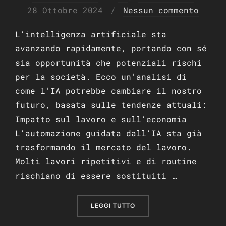
Pubblicato
28 Ottobre 2024
Nessun commento
il
L’intelligenza artificiale sta
avanzando rapidamente, portando con sé
sia opportunità che potenziali rischi
per la società. Ecco un’analisi di
come l’IA potrebbe cambiare il nostro
futuro, basata sulle tendenze attuali:
Impatto sul lavoro e sull’economia
L’automazione guidata dall’IA sta già
trasformando il mercato del lavoro.
Molti lavori ripetitivi e di routine
rischiano di essere sostituiti …
“IA E SOCIETÀ: OPPORTUNI
LEGGI TUTTO