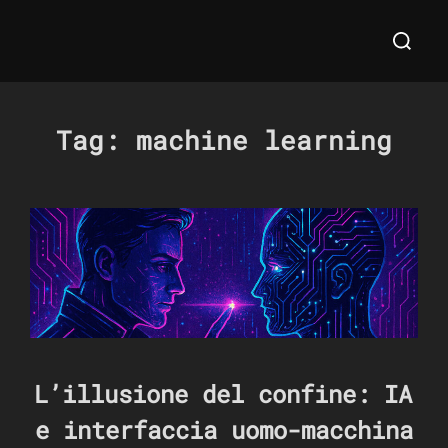
Salta
Cerca
al
per:
contenuto
Tag:
machine learning
L’illusione del confine: IA
e interfaccia uomo-macchina