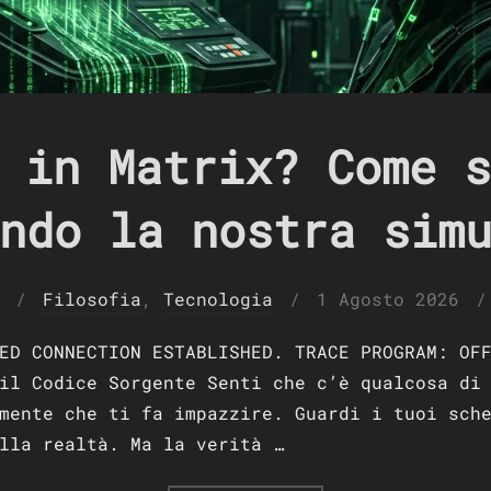
 in Matrix? Come s
ndo la nostra sim
Pubblicato
Filosofia
,
Tecnologia
1 Agosto 2026
il
ED CONNECTION ESTABLISHED. TRACE PROGRAM: OF
il Codice Sorgente Senti che c’è qualcosa di
mente che ti fa impazzire. Guardi i tuoi sch
lla realtà. Ma la verità …