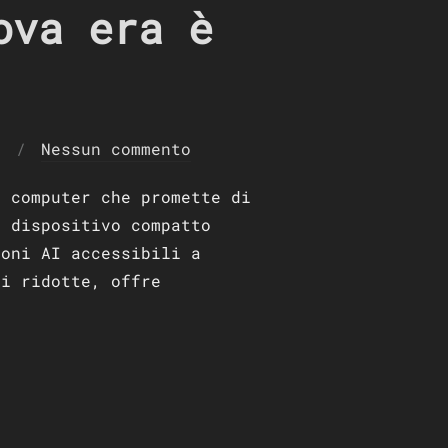
ova era è
4
Nessun commento
e computer che promette di
o dispositivo compatto
ioni AI accessibili a
ni ridotte, offre
A NUOVA ERA È INIZIATA”