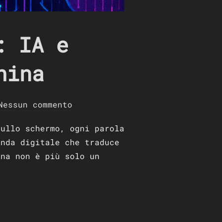
: IA e
hina
Nessun commento
sullo schermo, ogni parola
onda digitale che traduce
ina non è più solo un
E: IA E INTERFACCIA UOMO-MACCHINA”