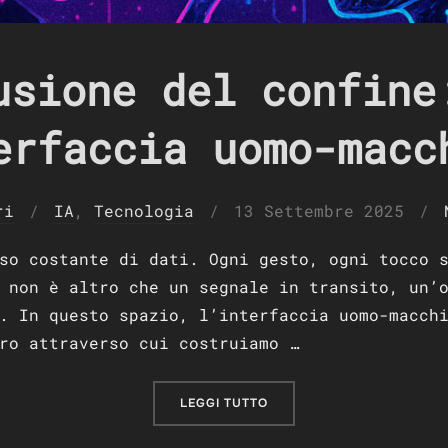
usione del confine
erfaccia uomo-macc
Pubblicato
ri
IA
,
Tecnologia
13 Settembre 2025
il
so costante di dati. Ogni gesto, ogni tocco 
 non è altro che un segnale in transito, un’
. In questo spazio, l’interfaccia uomo-macch
ro attraverso cui costruiamo …
“L’ILLUSIONE DEL CONFIN
LEGGI TUTTO