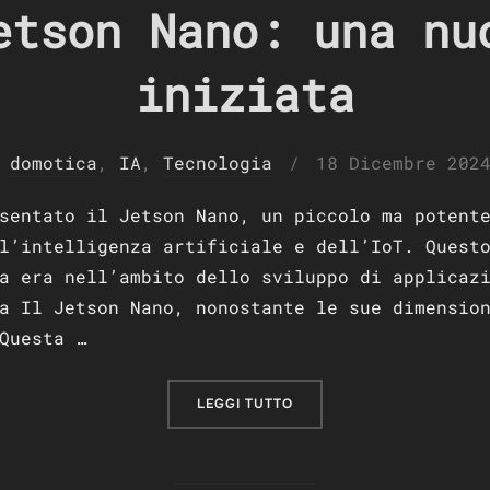
etson Nano: una nu
iniziata
Pubblicato
domotica
,
IA
,
Tecnologia
18 Dicembre 202
il
sentato il Jetson Nano, un piccolo ma potent
l’intelligenza artificiale e dell’IoT. Quest
a era nell’ambito dello sviluppo di applicaz
a Il Jetson Nano, nonostante le sue dimensio
Questa …
“NVIDIA JETSON NANO: UN
LEGGI TUTTO