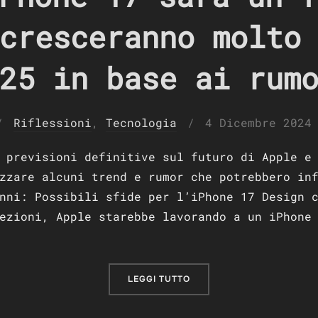
cresceranno molto
25 in base ai rum
Pubblicato
Riflessioni
,
Tecnologia
4 Dicembre 2024
il
 previsioni definitive sul futuro di Apple e
zzare alcuni trend e rumor che potrebbero in
nni: Possibili sfide per l’iPhone 17 Design 
ezioni, Apple starebbe lavorando a un iPhone
“PERCHÈ L’IPHONE 17 SAR
LEGGI TUTTO