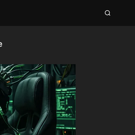
Cerca
per:
e