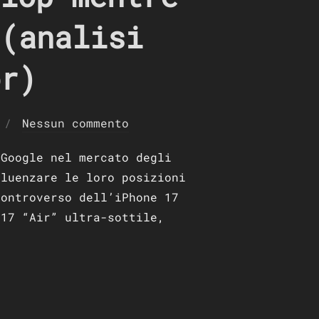
 (analisi
or)
Nessun commento
 Google nel mercato degli
fluenzare le loro posizioni
controverso dell’iPhone 17
 17 “Air” ultra-sottile,
À UN FLOP MENTRE I PIXEL CRESCERANNO MOLTO (ANALISI 2025 I