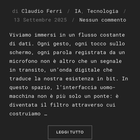
Pubb
di
Claudio Ferri
IA
,
Tecnologia
il
13 Settembre 2025
Nessun commento
Viviamo immersi in un flusso costante
di dati. Ogni gesto, ogni tocco sullo
schermo, ogni parola registrata da un
microfono non è altro che un segnale
in transito, un’onda digitale che
traduce la nostra esistenza in bit. In
questo spazio, l’interfaccia uomo-
macchina non è più solo un ponte: è
diventata il filtro attraverso cui
costruiamo …
“L’ILLUSIONE DEL CONFIN
LEGGI TUTTO