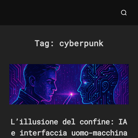
Salta
Cerca
al
per:
contenuto
Tag:
cyberpunk
L’illusione del confine: IA
e interfaccia uomo-macchina