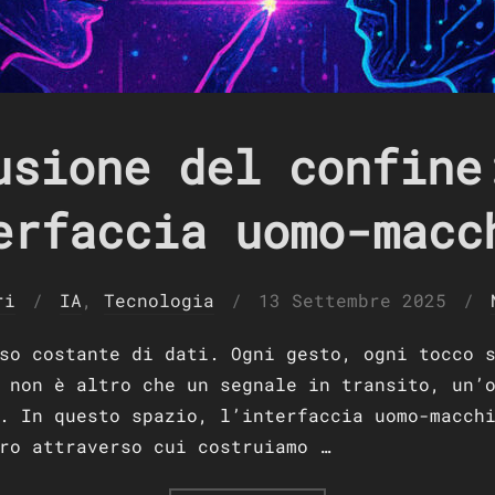
usione del confine
erfaccia uomo-macc
Pubblicato
ri
IA
,
Tecnologia
13 Settembre 2025
il
so costante di dati. Ogni gesto, ogni tocco 
 non è altro che un segnale in transito, un’
. In questo spazio, l’interfaccia uomo-macch
ro attraverso cui costruiamo …