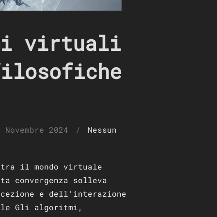
i virtuali
filosofiche
ubblicato
1 Novembre 2024
Nessun
l
 tra il mondo virtuale
sta convergenza solleva
rcezione e dell’interazione
ale Gli algoritmi,