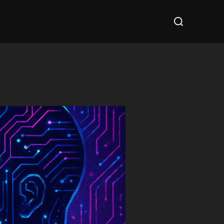
Cerca
per: