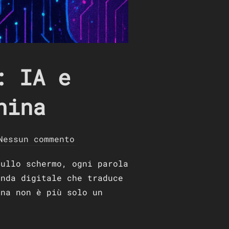
: IA e
hina
Nessun commento
sullo schermo, ogni parola
onda digitale che traduce
ina non è più solo un