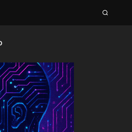
Cerca
per:
o