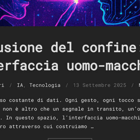
usione del confine
erfaccia uomo-macc
Pubblicato
ri
IA
,
Tecnologia
13 Settembre 2025
il
so costante di dati. Ogni gesto, ogni tocco 
 non è altro che un segnale in transito, un’
. In questo spazio, l’interfaccia uomo-macch
ro attraverso cui costruiamo …