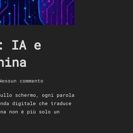
: IA e
hina
Nessun commento
sullo schermo, ogni parola
onda digitale che traduce
ina non è più solo un