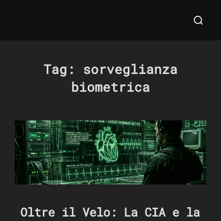
Salta
Cerca
al
per:
contenuto
Tag:
sorveglianza
biometrica
Oltre il Velo: La CIA e la