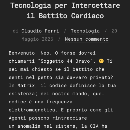
Tecnologia per Intercettare
il Battito Cardiaco
Pubbli
di
Claudio Ferri
Tecnologia
20
il
Maggio 2026
Nessun commento
Benvenuto, Neo. O forse dovrei
chiamarti “Soggetto 44 Bravo”.
Ti
sei mai chiesto se il battito che
senti nel petto sia davvero privato?
In Matrix, il codice definisce la tua
esistenza; nel nostro mondo, quel
codice è una frequenza
elettromagnetica. E proprio come gli
Agenti possono rintracciare
un’anomalia nel sistema, la CIA ha