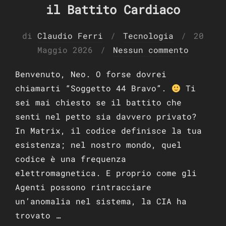
il Battito Cardiaco
Pubbli
di
Claudio Ferri
Tecnologia
20
il
Maggio 2026
Nessun commento
Benvenuto, Neo. O forse dovrei
chiamarti “Soggetto 44 Bravo”.
Ti
sei mai chiesto se il battito che
senti nel petto sia davvero privato?
In Matrix, il codice definisce la tua
esistenza; nel nostro mondo, quel
codice è una frequenza
elettromagnetica. E proprio come gli
Agenti possono rintracciare
un’anomalia nel sistema, la CIA ha
trovato …