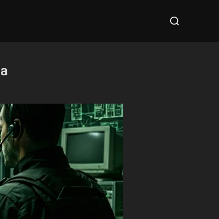
Cerca
per:
a