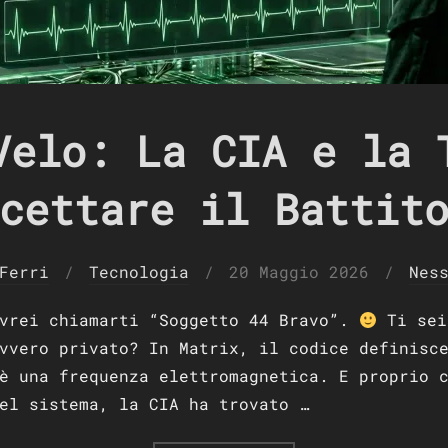
Velo: La CIA e la 
cettare il Battit
Pubblicato
Ferri
Tecnologia
20 Maggio 2026
Nes
il
ovrei chiamarti “Soggetto 44 Bravo”.
Ti sei
vvero privato? In Matrix, il codice definisc
è una frequenza elettromagnetica. E proprio 
el sistema, la CIA ha trovato …