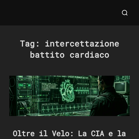
Salta
Cerca
al
per:
contenuto
Tag:
intercettazione
battito cardiaco
Oltre il Velo: La CIA e la