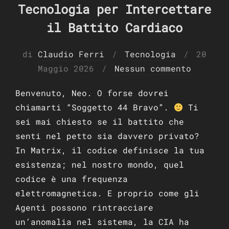
Tecnologia per Intercettare
il Battito Cardiaco
Pubbli
di
Claudio Ferri
Tecnologia
20
il
Maggio 2026
Nessun commento
Benvenuto, Neo. O forse dovrei
chiamarti “Soggetto 44 Bravo”.
Ti
sei mai chiesto se il battito che
senti nel petto sia davvero privato?
In Matrix, il codice definisce la tua
esistenza; nel nostro mondo, quel
codice è una frequenza
elettromagnetica. E proprio come gli
Agenti possono rintracciare
un’anomalia nel sistema, la CIA ha