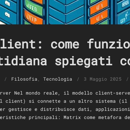
lient: come funzio
tidiana spiegati c
Pubblicato
Filosofia
,
Tecnologia
3 Maggio 2025
il
rver Nel mondo reale, il modello client-serv
l client) si connette a un altro sistema (il
er gestisce e distribuisce dati, applicazion
eristiche principali: Matrix come metafora d