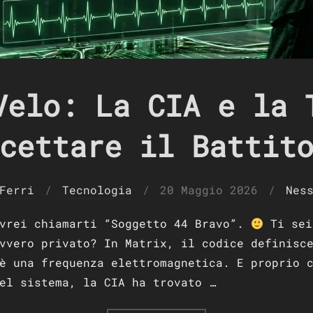
Velo: La CIA e la 
cettare il Battit
Pubblicato
Ferri
Tecnologia
20 Maggio 2026
Nes
il
ovrei chiamarti “Soggetto 44 Bravo”.
Ti sei
vvero privato? In Matrix, il codice definisc
è una frequenza elettromagnetica. E proprio 
el sistema, la CIA ha trovato …