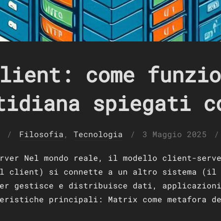
lient: come funzio
tidiana spiegati c
Pubblicato
Filosofia
,
Tecnologia
3 Maggio 2025
il
rver Nel mondo reale, il modello client-serv
l client) si connette a un altro sistema (il
er gestisce e distribuisce dati, applicazion
eristiche principali: Matrix come metafora d