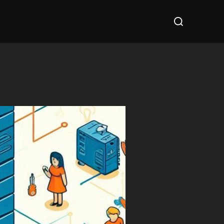
Cerca
per: