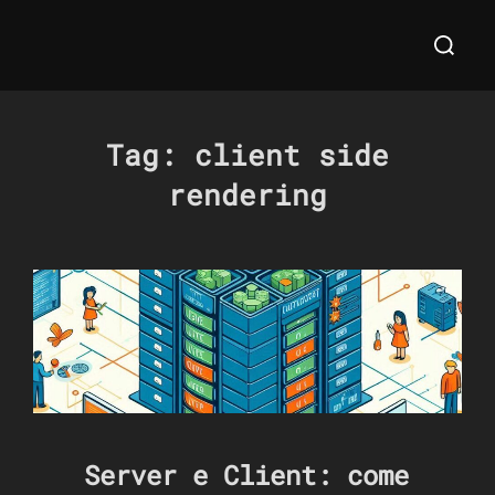
Salta
Cerca
al
per:
contenuto
Tag:
client side
rendering
Server e Client: come