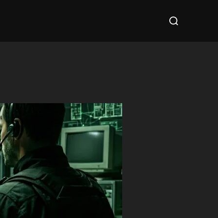
Cerca
per: