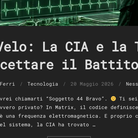
Velo: La CIA e la 
cettare il Battit
Pubblicato
Ferri
Tecnologia
20 Maggio 2026
Nes
il
ovrei chiamarti “Soggetto 44 Bravo”.
Ti sei
vvero privato? In Matrix, il codice definisc
è una frequenza elettromagnetica. E proprio 
el sistema, la CIA ha trovato …