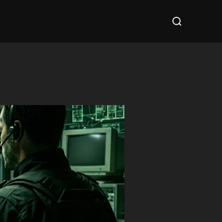
Cerca
per: