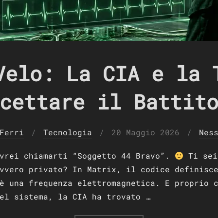
Velo: La CIA e la 
cettare il Battit
Pubblicato
Ferri
Tecnologia
20 Maggio 2026
Nes
il
ovrei chiamarti “Soggetto 44 Bravo”.
Ti sei
vvero privato? In Matrix, il codice definisc
è una frequenza elettromagnetica. E proprio 
el sistema, la CIA ha trovato …