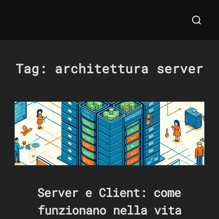
Salta
Cerca
al
per:
contenuto
Tag:
architettura server
Server e Client: come
funzionano nella vita