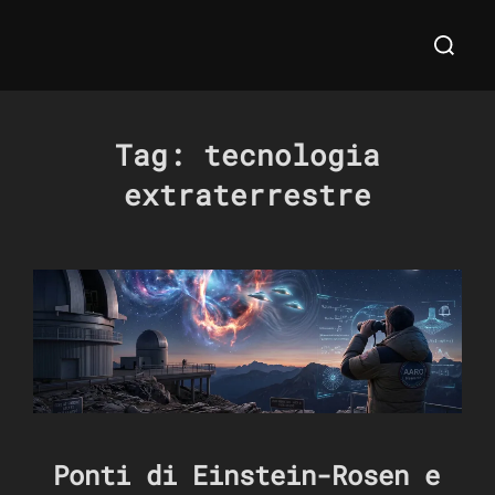
Salta
Cerca
al
per:
contenuto
Tag:
tecnologia
extraterrestre
Ponti di Einstein-Rosen e