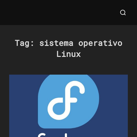
Salta
Cerca
al
per:
contenuto
Tag:
sistema operativo
Linux