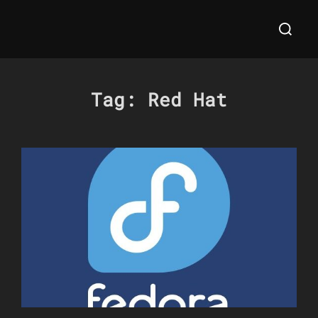
Salta
Cerca
al
per:
contenuto
Tag:
Red Hat