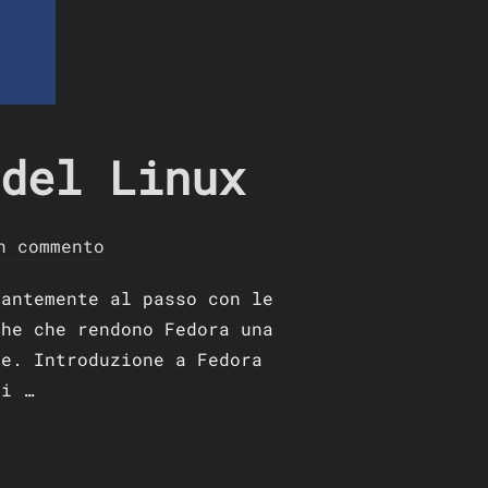
del Linux
n commento
tantemente al passo con le
che che rendono Fedora una
te. Introduzione a Fedora
di …
IERA DEL LINUX”