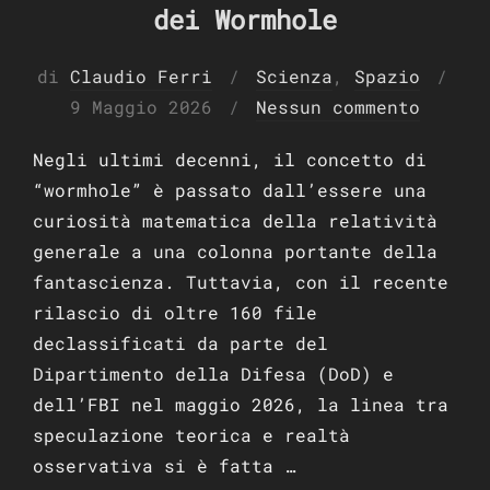
dei Wormhole
di
Claudio Ferri
Scienza
,
Spazio
Pubblicato
9 Maggio 2026
Nessun commento
il
Negli ultimi decenni, il concetto di
“wormhole” è passato dall’essere una
curiosità matematica della relatività
generale a una colonna portante della
fantascienza. Tuttavia, con il recente
rilascio di oltre 160 file
declassificati da parte del
Dipartimento della Difesa (DoD) e
dell’FBI nel maggio 2026, la linea tra
speculazione teorica e realtà
osservativa si è fatta …