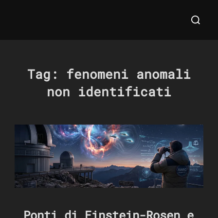
Salta
Cerca
al
per:
contenuto
Tag:
fenomeni anomali
non identificati
Ponti di Einstein-Rosen e