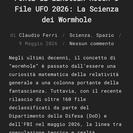
File UFO 2026: La Scienza
dei Wormhole
di
Claudio Ferri
Scienza
,
Spazio
Pubblicato
9 Maggio 2026
Nessun commento
il
Negli ultimi decenni, il concetto di
“wormhole” è passato dall’essere una
curiosità matematica della relatività
generale a una colonna portante della
fantascienza. Tuttavia, con il recente
rilascio di oltre 160 file
declassificati da parte del
Dipartimento della Difesa (DoD) e
dell’FBI nel maggio 2026, la linea tra
speculazione teorica e realtà